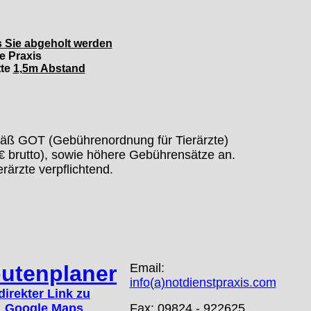
is Sie abgeholt werden
e Praxis
tte
1,5m Abstand
mäß GOT (Gebührenordnung für Tierärzte)
€ brutto), sowie höhere Gebührensätze an.
erärzte verpflichtend.
utenplaner
Email:
info(a)notdienstpraxis.com
direkter Link zu
Google Maps
Fax: 09824 - 922625